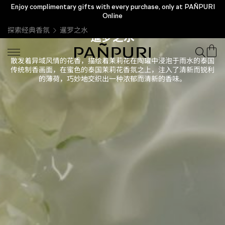
Enjoy complimentary gifts with every purchase, only at PAÑPURI
Online
探索经典香氛
暹罗之水
暹罗之水
散发着异域风情的花香，描绘着茉莉花在陶罐中浸泡于雨水的泰国
传统制香画面，在蜜色的泰国茉莉花香氛之上，注入了清新而锐利
的薄荷，巧妙地交织出一种浓郁而清新的香味。