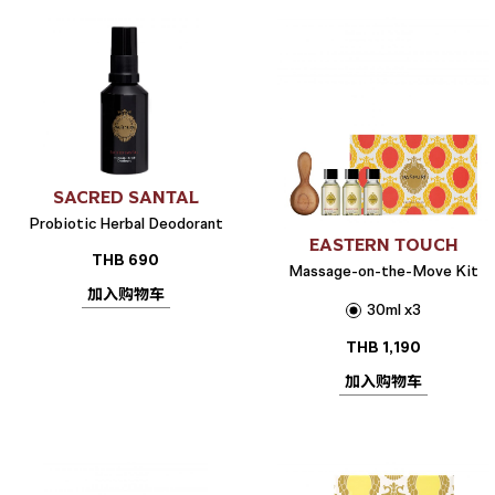
SACRED SANTAL
Probiotic Herbal Deodorant
EASTERN TOUCH
THB
690
Massage-on-the-Move Kit
加入购物车
30ml x3
THB
1,190
加入购物车