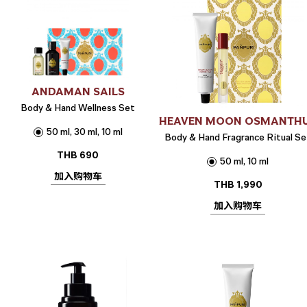
ANDAMAN SAILS
Body & Hand Wellness Set
HEAVEN MOON OSMANTH
50 ml, 30 ml, 10 ml
Body & Hand Fragrance Ritual Se
THB
690
50 ml, 10 ml
加入购物车
THB
1,990
加入购物车