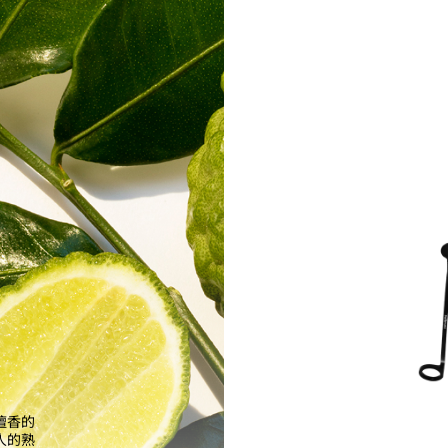
檀香的
人的熟