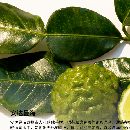
安达曼海
安达曼海以振奋人心的佛手柑、绿茶和肉豆蔻的迅疾混合，漂荡在
舒适氛围中，勾勒出无尽的夏日、脚尖间沙白如雪，以及海洋中诱