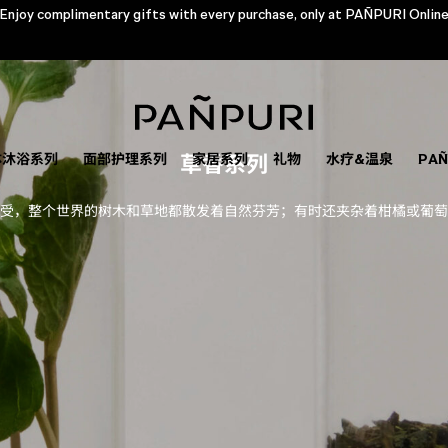
Enjoy complimentary gifts with every purchase, only at PAÑPURI Onlin
Check the validity of your e-voucher Click
体沐浴系列
面部护理系列
草香系列
家居系列
礼物
水疗&温泉
PA
受，整个世界的树木和草地都散发着自然芬芳；有时还夹杂着柑橘或葡萄