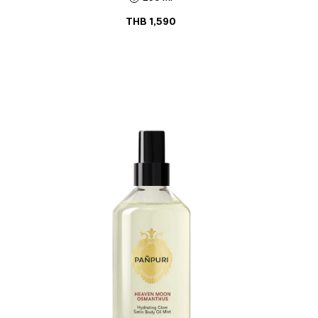
THB
1,590