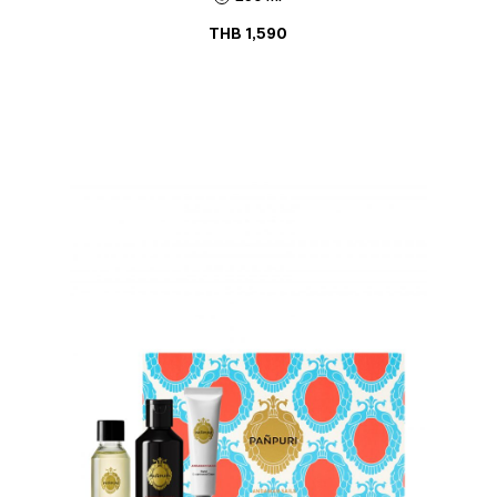
THB
1,590