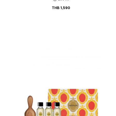
THB
1,590