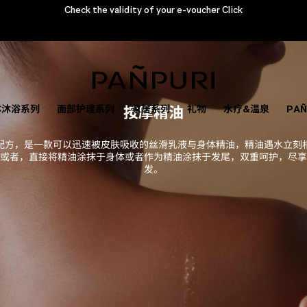
Check the validity of your e-voucher Click
体沐浴系列
面部护理系列
按摩精油
家居系列
礼物
水疗&温泉
PA
配方，是一款可以迅速被皮肤吸收的丝滑乳液与身体精油，精油遇水立刻
或者，直接将精油涂抹于身体或者作为精油涂抹于发尾，双重呵护，尽享
发。