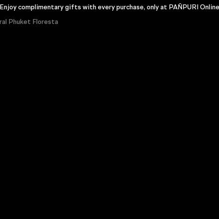
Enjoy complimentary gifts with every purchase, only at PAÑPURI Onlin
al Phuket Floresta
体沐浴系列
面部护理系列
家居系列
礼物
水疗&温泉
PA