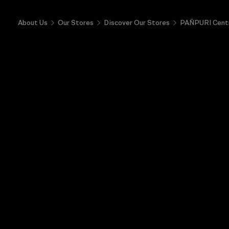
About Us
Our Stores
Discover Our Stores
PAÑPURI Centr
PAÑPURI FIRST 会员
NEW & CURATED
香水
身