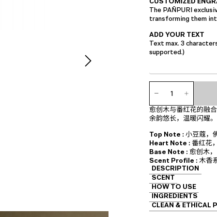
CUSTOMIZED ENGR
The PAÑPURI exclusive
transforming them into
ADD YOUR TEXT
Text max. 3 character
supported.)
香
氛
扩
愈创木与番红花的融合
香
余韵悠长，温暖闪耀。
瓶
数
Top Note :
小豆蔻，
量
Heart Note :
番红花
Base Note :
愈创木，
Scent Profile :
木香
DESCRIPTION
SCENT
HOW TO USE
INGREDIENTS
CLEAN & ETHICAL 