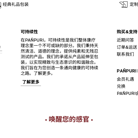
经典礼品包装
定
可持续性
购买&支持
在PAÑPURI，可持续性是我们整体康疗
近期问答
理念里一个不可或缺的部分。我们秉持天
册
订单&运送
然清洁、道德的理念，提供纯素和无残忍
联系我们
测试的产品。我们的承诺从产品延伸至包
装，以实现精致与生态意识的和谐融合。
我们旨在为您创造一条通向健康的可持续
PAÑPURI
之路。了解更多。
会员礼遇
了解更多
兑换
PAÑPUR
• 唤醒您的感官 •