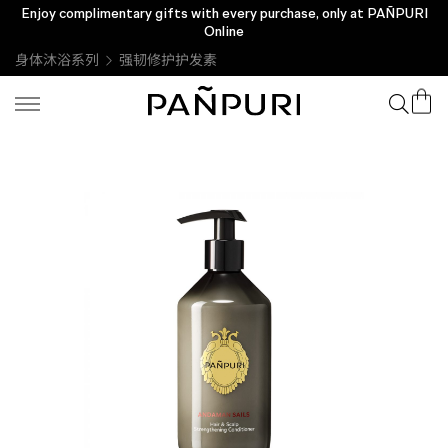
Enjoy complimentary gifts with every purchase, only at PAÑPURI
Online
身体沐浴系列
强韧修护护发素