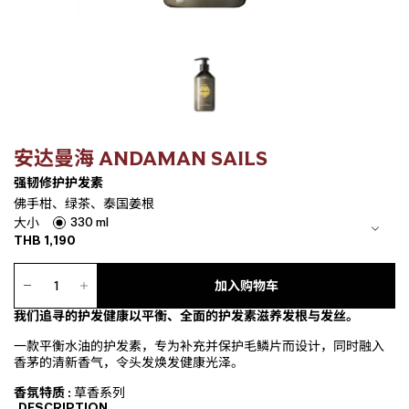
安达曼海 ANDAMAN SAILS
强韧修护护发素
佛手柑、绿茶、泰国姜根
330 ml
大小
THB
1,190
强
韧
加入购物车
修
我们追寻的护发健康以平衡、全面的护发素滋养发根与发丝。
护
护
一款平衡水油的护发素，专为补充并保护毛鳞片而设计，同时融入
发
香茅的清新香气，令头发焕发健康光泽。
素
数
香氛特质 :
草香系列
量
DESCRIPTION