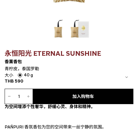
永恒阳光 ETERNAL SUNSHINE
香薰香包
青柠皮，泰国罗勒
40 g
大小
THB
590
香
薰
加入购物车
香
为空间增添个性奢华，舒缓心灵、身体和精神。
包
数
量
PAÑPURI 香氛香包为您的空间带来一丝宁静的氛围。