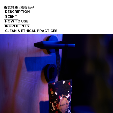
香氛特质 :
橘香系列
DESCRIPTION
SCENT
HOW TO USE
INGREDIENTS
CLEAN & ETHICAL PRACTICES