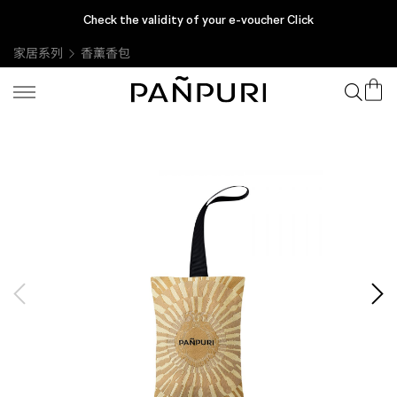
Check the validity of your e-voucher Click
家居系列
香薰香包