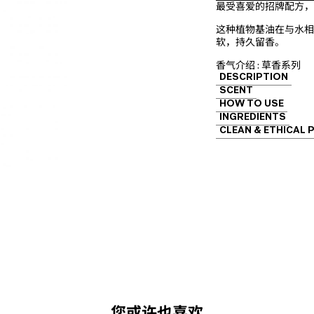
最受喜爱的招牌配方，
按
摩
这种植物基油在与水相
精
软，持久留香。
油
数
香气介绍 : 草香系列
量
DESCRIPTION
SCENT
HOW TO USE
INGREDIENTS
CLEAN & ETHICAL 
您或许也喜欢