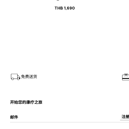
THB
1,690
免费送货
开始您的康疗之旅
注
邮件