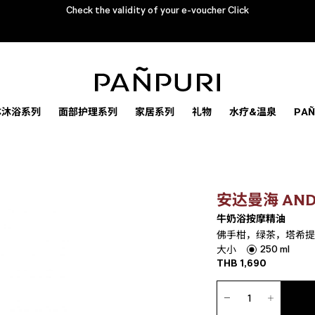
Check the validity of your e-voucher Click
体沐浴系列
面部护理系列
家居系列
礼物
水疗&温泉
PA
安达曼海 ANDA
牛奶浴按摩精油
佛手柑，绿茶，塔希提
250 ml
大小
THB
1,690
牛
奶
浴