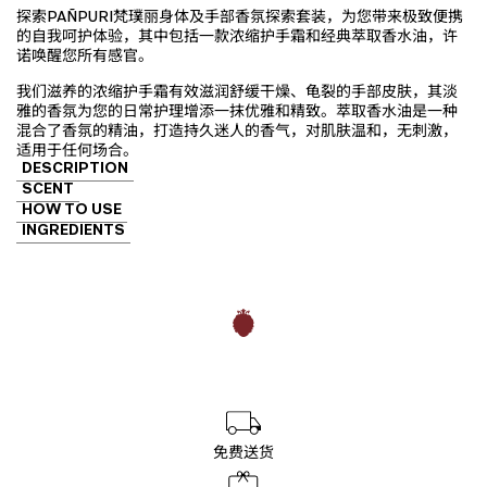
数
探索PAÑPURI梵璞丽身体及手部香氛探索套装，为您带来极致便携
量
的自我呵护体验，其中包括一款浓缩护手霜和经典萃取香水油，许
诺唤醒您所有感官。
我们滋养的浓缩护手霜有效滋润舒缓干燥、龟裂的手部皮肤，其淡
雅的香氛为您的日常护理增添一抹优雅和精致。萃取香水油是一种
混合了香氛的精油，打造持久迷人的香气，对肌肤温和，无刺激，
适用于任何场合。
DESCRIPTION
SCENT
HOW TO USE
INGREDIENTS
免费送货