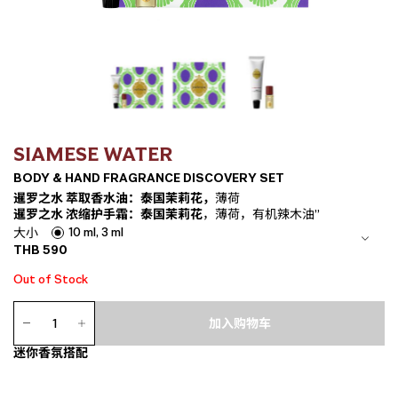
SIAMESE WATER
BODY & HAND FRAGRANCE DISCOVERY SET
暹罗之水 萃取香水油：泰国茉莉花，
薄荷
暹罗之水 浓缩护手霜：泰国茉莉花
，薄荷，有机辣木油”
10 ml, 3 ml
大小
THB
590
Out of Stock
Body
&
加入购物车
Hand
迷你香氛搭配
Fragrance
Discovery
Set