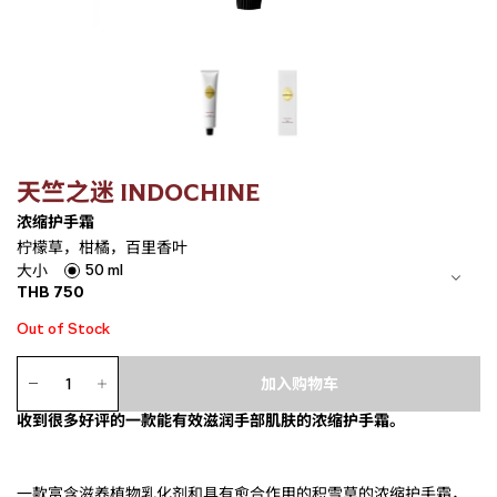
天竺之迷 INDOCHINE
浓缩护手霜
柠檬草，柑橘，百里香叶
50 ml
大小
THB
750
Out of Stock
浓
缩
加入购物车
护
收到很多好评的一款能有效滋润手部肌肤的浓缩护手霜。
手
霜
数
量
一款富含滋养植物乳化剂和具有愈合作用的积雪草的浓缩护手霜，