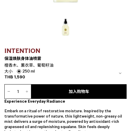
INTENTION
保湿焕肤身体油喷雾
檀香木、薰衣草、葡萄籽油
250 ml
大小
THB
1,590
保
湿
加入购物车
焕
Experience Everyday Radiance
肤
身
Embark on a ritual of restorative moisture. Inspired by the
体
transformative power of nature, this lightweight, non-greasy oil
油
mist delivers a surge of moisture, powered by antioxidant-rich
喷
grapeseed oil and replenishing squalane. Skin feels deeply
雾