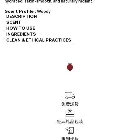
hydrated, satin-smooth, and naturally radiant.
数
量
Scent Profile :
Woody
DESCRIPTION
SCENT
HOW TO USE
INGREDIENTS
CLEAN & ETHICAL PRACTICES
免费送货
经典礼品包装
定制卡片