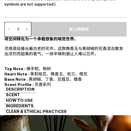
symbols are not supported.)
香
氛
加入购物车
扩
将空间转化为一个承载想象的嗅觉世界。
香
瓶
灵感源自曼谷最古老的花市，这款晚香玉与黑胡椒的花香混合散发
数
出浓烈而甜美的香气，一抹辛辣刺激让人难以忘怀。
量
Top Note :
佛手柑，桉树
Heart Note :
茉莉桂花、晚香玉、依兰、橙花
Base Note :
黑胡椒、丁香、豆蔻豆、檀香
Scent Profile :
花香系列
DESCRIPTION
SCENT
HOW TO USE
INGREDIENTS
CLEAN & ETHICAL PRACTICES