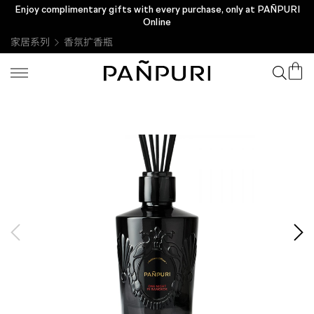
Enjoy complimentary gifts with every purchase, only at PAÑPURI
Check the validity of your e-voucher Click
Online
家居系列
香氛扩香瓶