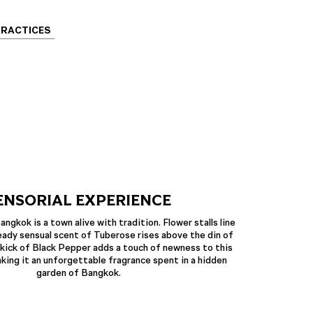
PRACTICES
ENSORIAL EXPERIENCE
angkok is a town alive with tradition. Flower stalls line
eady sensual scent of Tuberose rises above the din of
 kick of Black Pepper adds a touch of newness to this
aking it an unforgettable fragrance spent in a hidden
garden of Bangkok.