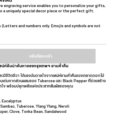
AVING
 engraving service enables you to personalize your gifts,
 a uniquely special decor piece or the perfect gift.
s (Letters and numbers only. Emojis and symbols are not
หยิบใส่ตะกร้า
สน่ห์อันน่าค้นหาของกรุงเทพฯ ยามค่ำคืน
ละมีชีวิตชีวา ได้แรงบันดาลใจจากเสน่ห์ยามค่ำคืนของตลาดดอกไม้
อมเด่นจากส่วนผสมของ Tuberose และ Black Pepper ที่ช่วยสร้าง
ิตใจ พร้อมปลุกพลังแห่งประสาทสัมผัสของคุณ
 Eucalyptus
Sambac, Tuberose, Ylang Ylang, Neroli
pper, Clove, Tonka Bean, Sandalwood