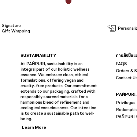
Signature
Personali
Gift Wrapping
SUSTAINABILITY
การสั่งซื้อ
At PAÑPURI, sustainability is an
FAQS
integral part of our holistic wellness
Orders & S
essence. We embrace clean, ethical
Contact U
formulations, offering vegan and
cruelty-free products. Our commitment
extends to our packaging, crafted with
PAÑPURI 
responsibly sourced materials for a
harmonious blend of refinement and
Privileges
ecological consciousness. Our intention
Redempti
is to create a sustainable path to well-
PAÑPURI F
being.
Learn More