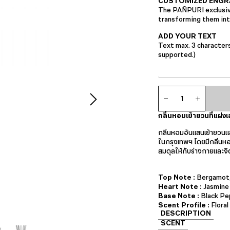
CUSTOMIZED ENGR
The PAÑPURI exclusive
transforming them into
ADD YOUR TEXT
Text max. 3 character
supported.)
จำนวน
แอ
ม
กลิ่นหอมเย้ายวนที่แฝงเ
เบียน
ซ์
กลิ่นหอมอันแสนเย้ายวนแ
ดิฟฟิว
ในกรุงเทพฯ โดยมีกลิ่นห
เซอร์
สมดุลให้กับร่างกายและจ
ชิ้น
Top Note :
Bergamot,
Heart Note :
Jasmine 
Base Note :
Black Pe
Scent Profile :
Floral
DESCRIPTION
SCENT