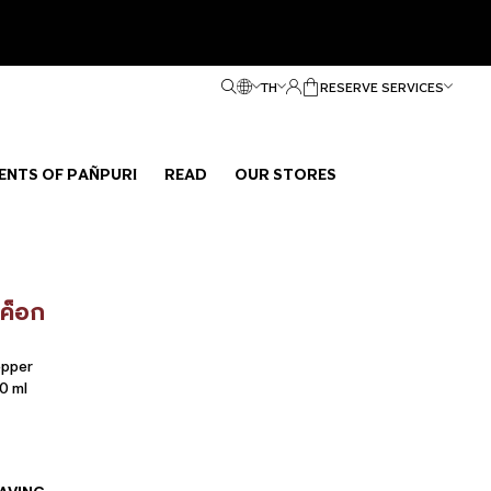
TH
RESERVE SERVICES
ENTS OF PAÑPURI
READ
OUR STORES
งค็อก
epper
0 ml