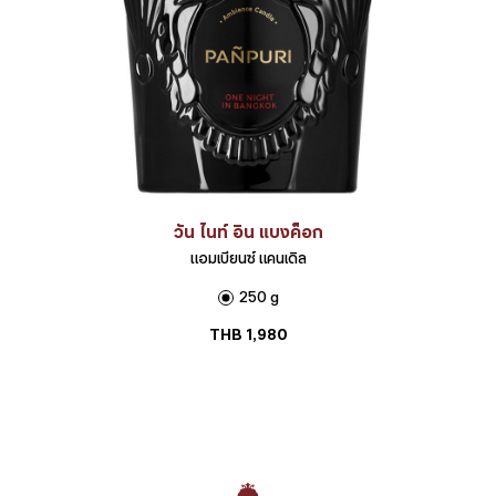
วัน ไนท์ อิน แบงค็อก
แอมเบียนซ์ แคนเดิล
250 g
THB
1,980