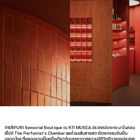
PAÑPURI Sensorial Boutique ณ K11 MUSEA ประเทศฮ่องกง มาในคอน
เซ็ปต์ The Perfumist's Chamber เผยโฉมเส้นสายสถาปัตยกรรมอันเป็น
มรดกไทย ที่หลอมรวมเป็นหนึ่งเดียวกับบรรยากาศความมีชีวิตชีวาของประเทศ