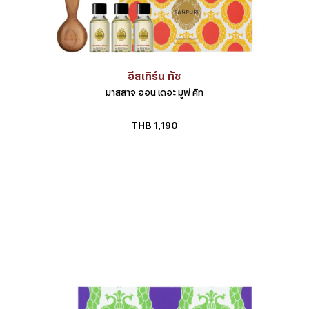
อีสเทิร์น ทัช
มาสสาจ ออน เดอะ มูฟ คิท
THB
1,190