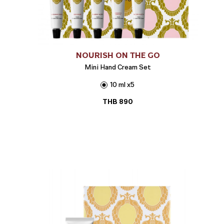
NOURISH ON THE GO
Mini Hand Cream Set
10 ml x5
THB
890