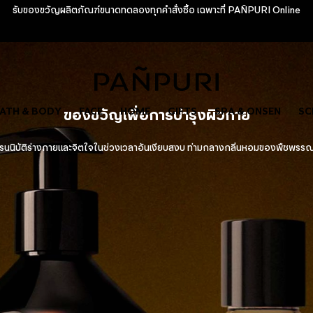
ิทธิพิเศษสำหรับลูกค้าใหม่ รับ Complimentary 200 บาท พร้อมของขวัญเอ็กซ์คลูซ
รับของขวัญผลิตภัณฑ์ขนาดทดลองทุกคำสั่งซื้อ เฉพาะที่ PAÑPURI Online
ATH & BODY
ของขวัญเพื่อการบำรุงผิวกาย
FACE
HOME
GIFTS
SPA & ONSEN
SC
นนิบัติร่างกายและจิตใจในช่วงเวลาอันเงียบสงบ ท่ามกลางกลิ่นหอมของพืชพรร