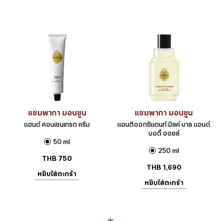
แชมพากา มอนซูน
แชมพากา มอนซูน
แฮนด์ คอนเซนเทรด ครีม
แอนติออกซิแดนท์ มิลค์ บาธ แอนด์
บอดี้ ออยล์
50 ml
250 ml
THB
750
THB
1,690
หยิบใส่ตะกร้า
หยิบใส่ตะกร้า