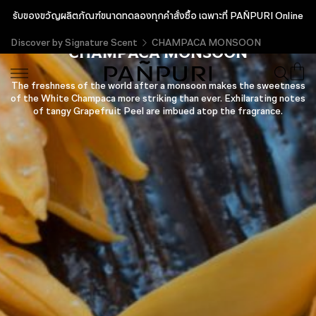
รับของขวัญผลิตภัณฑ์ขนาดทดลองทุกคำสั่งซื้อ เฉพาะที่ PAÑPURI Online
Discover by Signature Scent
CHAMPACA MONSOON
CHAMPACA MONSOON
The freshness of the world after a monsoon makes the sweetness
of the White Champaca more striking than ever. Exhilarating notes
of tangy Grapefruit Peel are imbued atop the fragrance.