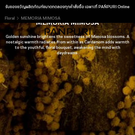
รับของขวัญผลิตภัณฑ์ขนาดทดลองทุกคำสั่งซื้อ เฉพาะที่ PAÑPURI Online
Floral
MEMORIA MIMOSA
MEMORIA MIMOSA
Golden sunshine brightens the sweetness of Mimosa blossoms. A
nostalgic warmth radiates from within as Cardamom adds warmth
to the youthful, floral bouquet, awakening the mind with
daydreams.