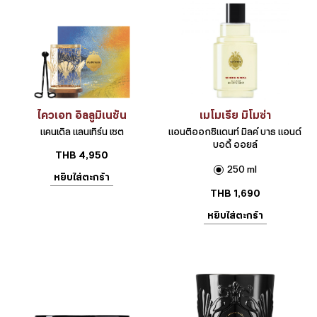
ไควเอท อิลลูมิเนชัน
เมโมเรีย มิโมซ่า
แคนเดิล แลนเทิร์น เซต
แอนติออกซิแดนท์ มิลค์ บาธ แอนด์
บอดี้ ออยล์
THB
4,950
250 ml
หยิบใส่ตะกร้า
THB
1,690
หยิบใส่ตะกร้า