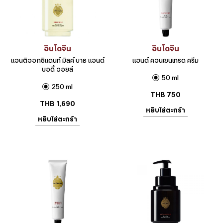
อินโดจีน
อินโดจีน
แอนติออกซิแดนท์ มิลค์ บาธ แอนด์
แฮนด์ คอนเซนเทรด ครีม
บอดี้ ออยล์
50 ml
250 ml
THB
750
THB
1,690
หยิบใส่ตะกร้า
หยิบใส่ตะกร้า