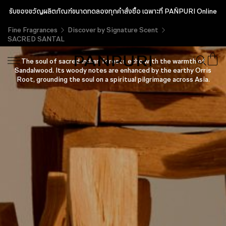
รับของขวัญผลิตภัณฑ์ขนาดทดลองทุกคำสั่งซื้อ เฉพาะที่ PAÑPURI Online
Fine Fragrances
Discover by Signature Scent
SACRED SANTAL
SACRED SANTAL
The soul of sacred Indian forests echo with the warmth of
Sandalwood. Its woody notes are enhanced by the earthy Orris
Root, grounding the soul on a spiritual pilgrimage across Asia.