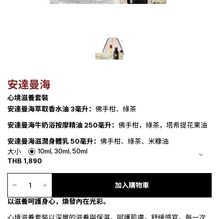
安達曼海
心境滋養套裝
安達曼海萃取香水油 3毫升：
佛手柑、綠茶
安達曼海牛奶浴按摩精油 250毫升：
佛手柑，綠茶，塔希提花果油
安達曼海滋潤身體乳 50毫升：
佛手柑、綠茶、米糠油
10ml, 30ml, 50ml
大小
THB
1,890
心
境
加入購物車
滋
以滋養呵護身心，煥發內在光彩。
養
套
心境滋養套裝以深層的滋養與保濕，呵護肌膚，舒緩感官。每一次