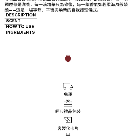
裝
觸碰都是滋養，每一滴精華只為修復，每一縷香氣如輕柔海風般縈
數
繞——這是一場寧靜、平衡與煥新的自我護理儀式。
量
DESCRIPTION
SCENT
HOW TO USE
INGREDIENTS
免運
經典禮品包裝
客製化卡片