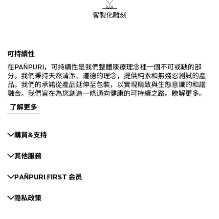
客製化雕刻
可持續性
在PAÑPURI，可持續性是我們整體康療理念裡一個不可或缺的部
分。我們秉持天然清潔、道德的理念，提供純素和無殘忍測試的產
品。我們的承諾從產品延伸至包裝，以實現精致與生態意識的和諧
融合。我們旨在為您創造一條通向健康的可持續之路。瞭解更多。
了解更多
購買&支持
其他服務
PAÑPURI FIRST 会员
隐私政策