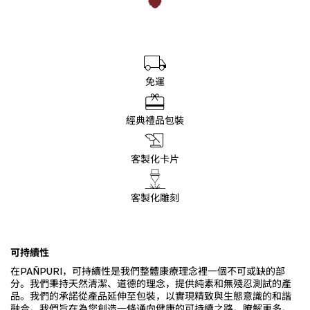
免運
經典禮品包裝
客製化卡片
客製化雕刻
可持續性
在PAÑPURI，可持續性是我們整體康療理念裡一個不可或缺的部
分。我們秉持天然清潔、道德的理念，提供純素和無殘忍測試的產
品。我們的承諾從產品延伸至包裝，以實現精致與生態意識的和諧
融合。我們旨在為您創造一條通向健康的可持續之路。瞭解更多。