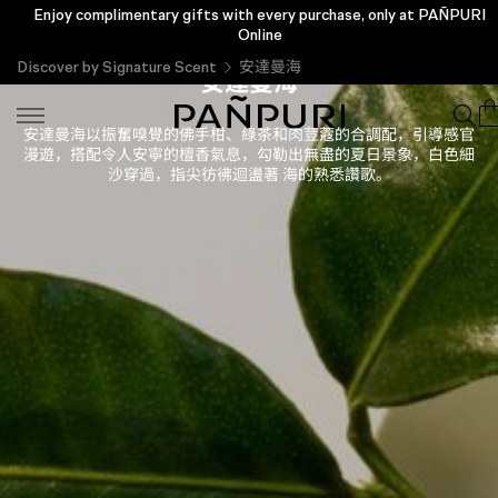
Enjoy complimentary gifts with every purchase, only at PAÑPURI
Online
Discover by Signature Scent
安達曼海
安達曼海
安達曼海以振奮嗅覺的佛手柑、綠茶和肉荳蔻的合調配，引導感官
漫遊，搭配令人安寧的檀香氣息，勾勒出無盡的夏日景象，白色細
沙穿過，指尖彷彿迴盪著 海的熟悉讚歌。