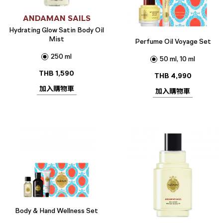
ANDAMAN SAILS
Hydrating Glow Satin Body Oil
Mist
Perfume Oil Voyage Set
250 ml
50 ml, 10 ml
THB
1,590
THB
4,990
加入購物車
加入購物車
Body & Hand Wellness Set