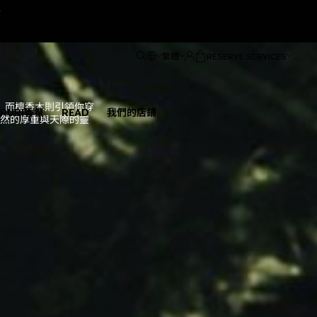
e
繁體
RESERVE SERVICES
，而檀香木則引領你穿
ÑPURI香氛
READ
我們的店鋪
然的厚重與天際的靈