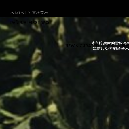
木香系列
雪松森林
PAÑPURI FIRST 會員
藏身於遠古的雪松森
NEW & CURATED
香水
身
越這片芬芳的蒼翠林