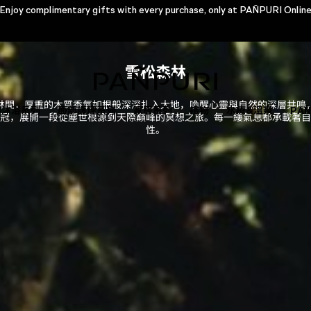
Enjoy complimentary gifts with every purchase, only at PAÑPURI Onlin
Check the validity of your e-voucher Click
雪松森林
林間，厚重的木質香氣如根般深深扎入大地，喚醒心靈與自然的深層共鳴
體沐浴系列
面部護理系列
家居系列
禮物
水療&溫泉
PA
冠，展開一段從塵世根源到天際巔峰的冥想之旅。每一縷氣息都承載著自
性。