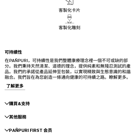
客製化卡片
客製化雕刻
可持續性
在PAÑPURI，可持續性是我們整體康療理念裡一個不可或缺的部
分。我們秉持天然清潔、道德的理念，提供純素和無殘忍測試的產
品。我們的承諾從產品延伸至包裝，以實現精致與生態意識的和諧
融合。我們旨在為您創造一條通向健康的可持續之路。瞭解更多。
了解更多
購買&支持
其他服務
PAÑPURI FIRST 会员