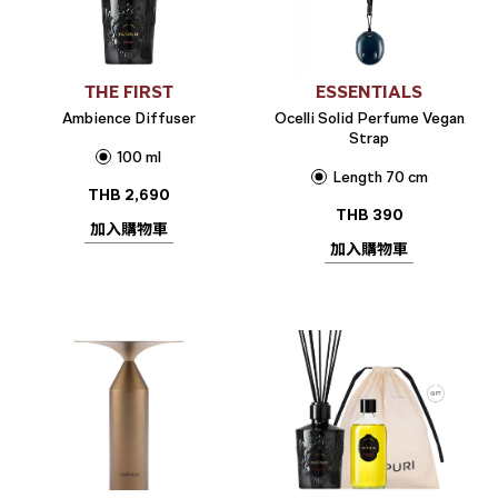
THE FIRST
ESSENTIALS
Ambience Diffuser
Ocelli Solid Perfume Vegan
Strap
100 ml
Length 70 cm
THB
2,690
THB
390
加入購物車
加入購物車