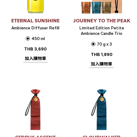
ETERNAL SUNSHINE
JOURNEY TO THE PEAK
Ambience Diffuser Refill
Limited Edition Petite
Ambience Candle Trio
450 ml
70 g x 3
THB
3,690
THB
1,890
加入購物車
加入購物車