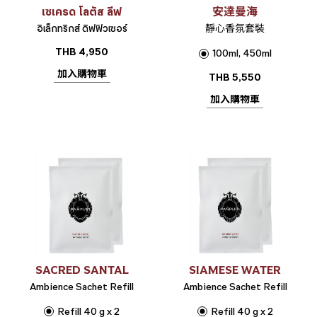
เซเครด โลตัส ลีฟ
安達曼海
อิเล็กทริกส์ ดิฟฟิวเซอร์
靜心香氛套裝
THB
4,950
100ml, 450ml
加入購物車
THB
5,550
加入購物車
SACRED SANTAL
SIAMESE WATER
Ambience Sachet Refill
Ambience Sachet Refill
Refill 40 g x 2
Refill 40 g x 2