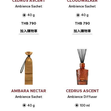
CEDRUS ASCENT
CLOUDWALKER
Ambience Sachet
Ambience Sachet
40 g
40 g
THB
790
THB
790
加入購物車
加入購物車
AMBARA NECTAR
CEDRUS ASCENT
Ambience Sachet
Ambience Diffuser
40 g
100 ml