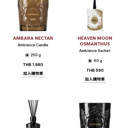
AMBARA NECTAR
HEAVEN MOON
OSMANTHUS
Ambience Candle
Ambience Sachet
250 g
40 g
THB
1,980
THB
590
加入購物車
加入購物車