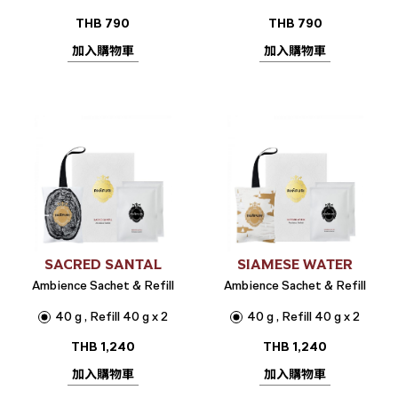
THB
790
THB
790
加入購物車
加入購物車
SACRED SANTAL
SIAMESE WATER
Ambience Sachet & Refill
Ambience Sachet & Refill
40 g , Refill 40 g x 2
40 g , Refill 40 g x 2
THB
1,240
THB
1,240
加入購物車
加入購物車