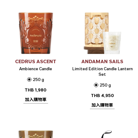
CEDRUS ASCENT
ANDAMAN SAILS
Ambience Candle
Limited Edition Candle Lantern
Set
250 g
250 g
THB
1,980
THB
4,950
加入購物車
加入購物車