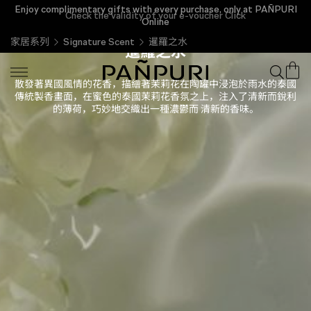
Enjoy complimentary gifts with every purchase, only at PAÑPURI
Check the validity of your e-voucher Click
Online
家居系列
Signature Scent
暹羅之水
暹羅之水
散發著異國風情的花香，描繪著茉莉花在陶罐中浸泡於雨水的泰國
傳統製香畫面，在蜜色的泰國茉莉花香氛之上，注入了清新而銳利
的薄荷，巧妙地交織出一種濃鬱而 清新的香味。