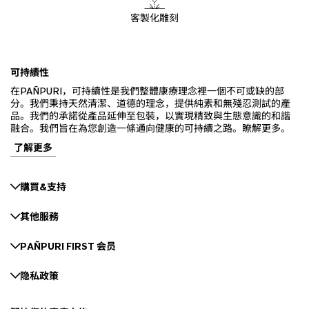
客製化雕刻
可持續性
在PAÑPURI，可持續性是我們整體康療理念裡一個不可或缺的部
分。我們秉持天然清潔、道德的理念，提供純素和無殘忍測試的產
品。我們的承諾從產品延伸至包裝，以實現精致與生態意識的和諧
融合。我們旨在為您創造一條通向健康的可持續之路。瞭解更多。
了解更多
購買&支持
其他服務
PAÑPURI FIRST 会员
隐私政策