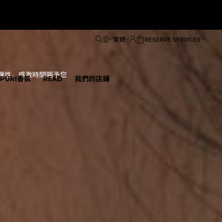
繁體
RESERVE SERVICES
彈性，感激時間賜予您
ÑPURI香氛
READ
我們的店鋪