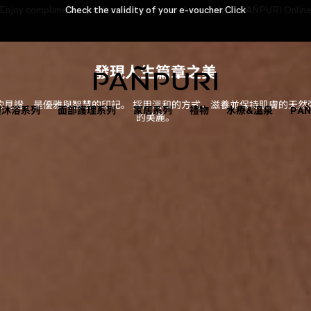
Check the validity of your e-voucher Click
發現人生篇章之美
的見證，是優雅與智慧的印記。 採用溫和的方式，滋養並保持肌膚的天然
體沐浴系列
面部護理系列
家居系列
禮物
水療&溫泉
PA
的美麗。