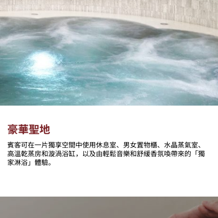
豪華聖地
賓客可在一片獨享空間中使用休息室、男女置物櫃、水晶蒸氣室、
高溫乾蒸房和漩渦浴缸，以及由輕鬆音樂和舒緩香氛喚帶來的「獨
家淋浴」體驗。