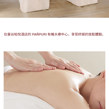
在曼谷柏悅酒店的 PAÑPURI 有機水療中心，享受終極的放鬆體驗。