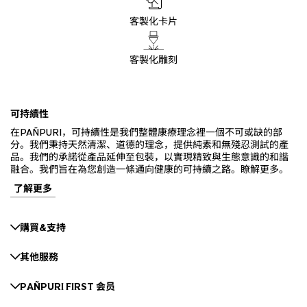
客製化卡片
客製化雕刻
可持續性
在PAÑPURI，可持續性是我們整體康療理念裡一個不可或缺的部
分。我們秉持天然清潔、道德的理念，提供純素和無殘忍測試的產
品。我們的承諾從產品延伸至包裝，以實現精致與生態意識的和諧
融合。我們旨在為您創造一條通向健康的可持續之路。瞭解更多。
了解更多
購買&支持
其他服務
PAÑPURI FIRST 会员