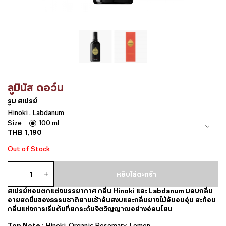
ลูมินัส ดอว์น
รูม สเปรย์
Hinoki . Labdanum
Size
100 ml
THB
1,190
Out of Stock
จำนวน
หยิบใส่ตะกร้า
รูม
ส
สเปรย์หอมตกแต่งบรรยากาศ กลิ่น Hinoki และ Labdanum มอบกลิ่น
เปรย์
อายสดชื่นของธรรมชาติยามเช้าอันสงบและกลิ่นยางไม้อันอบอุ่น สะท้อน
ชิ้น
กลิ่นแห่งการเริ่มต้นที่ยกระดับจิตวิญญาณอย่างอ่อนโยน
Top Note :
Hinoki, Organic Rosemary, Lemon