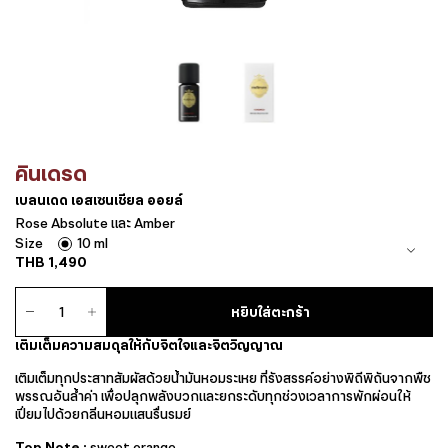
คินเดรด
เบลนเดด เอสเซนเชียล ออยล์
Rose Absolute และ Amber
Size
10 ml
THB
1,490
จำนวน
หยิบใส่ตะกร้า
เบ
ลน
เติมเต็มความสมดุลให้กับจิตใจและจิตวิญญาณ
เดด
เอ
เติมเต็มทุกประสาทสัมผัสด้วยน้ำมันหอมระเหย ที่รังสรรค์อย่างพิถีพิถันจากพืช
ส
พรรณอันล้ำค่า เพื่อปลุกพลังบวกและยกระดับทุกช่วงเวลาการพักผ่อนให้
เซน
เปี่ยมไปด้วยกลิ่นหอมแสนรื่นรมย์
เชีย
ล
Top Note :
sweet orange