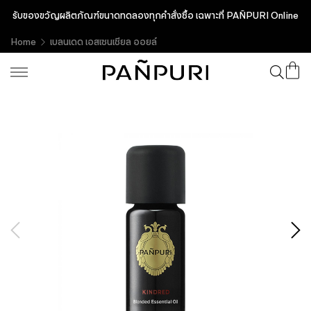
รับของขวัญผลิตภัณฑ์ขนาดทดลองทุกคำสั่งซื้อ เฉพาะที่ PAÑPURI Online
Home
เบลนเดด เอสเซนเชียล ออยล์