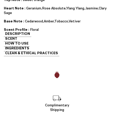
ออ
ยล์
Heart Note :
Geranium,Rose Absolute,Ylang Ylang,Jasmine,Clary
ชิ้น
Sage
Base Note :
Cedarwood,Amber,Tobacco,Vetiver
Scent Profile :
Floral
DESCRIPTION
SCENT
HOW TO USE
INGREDIENTS
CLEAN & ETHICAL PRACTICES
Complimentary
Shipping