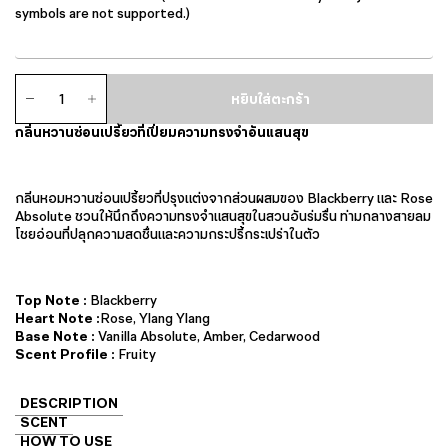
symbols are not supported.)
จำนวน
หยิบใส่ตะกร้า
แอ
ม
กลิ่นหวานซ่อนเปรี้ยวที่เปี่ยมความทรงจำอันแสนสุข
เบียน
ซ์
แคน
เดิล
กลิ่นหอมหวานซ่อนเปรี้ยวที่ปรุงแต่งจากส่วนผสมของ Blackberry และ Rose
ชิ้น
Absolute ชวนให้นึกถึงความทรงจำแสนสุขในสวนอันร่มรื่น ท่ามกลางสายลม
โชยอ่อนที่ปลุกความสดชื่นและความกระปรี้กระเปร่าในตัว
Top Note :
Blackberry
Heart Note :
Rose, Ylang Ylang
Base Note :
Vanilla Absolute, Amber, Cedarwood
Scent Profile :
Fruity
DESCRIPTION
SCENT
HOW TO USE