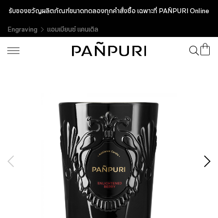
รับของขวัญผลิตภัณฑ์ขนาดทดลองทุกคำสั่งซื้อ เฉพาะที่ PAÑPURI Online
Engraving
แอมเบียนซ์ แคนเดิล