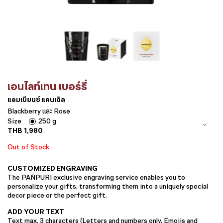
เอนไลท์เทน เบอร์รี่
แอมเบียนซ์ แคนเดิล
Blackberry และ Rose
Size
250 g
THB
1,980
Out of Stock
CUSTOMIZED ENGRAVING
The PAÑPURI exclusive engraving service enables you to
personalize your gifts, transforming them into a uniquely special
decor piece or the perfect gift.
ADD YOUR TEXT
Text max. 3 characters (Letters and numbers only. Emojis and