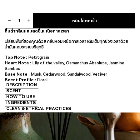
จำนวน
หยิบใส่ตะกร้า
แอ
ม
ดื่มด่ำกลิ่นหอมสดชื่นเหนือกาลเวลา
เบียน
ซ์
เปลี่ยนพื้นที่ของคุณด้วย กลิ่นหอมเหนือกาลเวลา เติมเต็มทุกช่วงเวลาด้วย
ดิฟฟิว
น้ำมันหอมระเหยบริสุทธิ์
เซอร์
ชิ้น
Top Note :
Petitgrain
Heart Note :
Lily of the valley, Osmanthus Absolute, Jasmine
Sambac
Base Note :
Musk, Cedarwood, Sandalwood, Vetiver
Scent Profile :
Floral
DESCRIPTION
SCENT
HOW TO USE
INGREDIENTS
CLEAN & ETHICAL PRACTICES