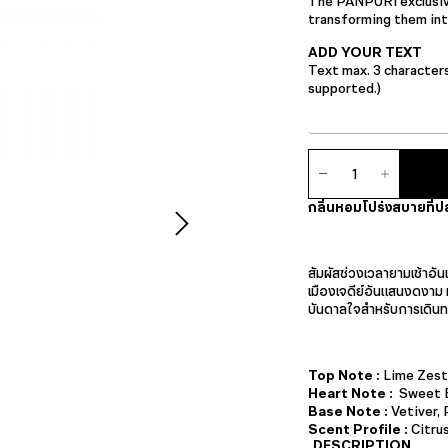
The PAÑPURI exclusive
transforming them into
ADD YOUR TEXT
Text max. 3 character
supported.)
จำนวน
แอ
ม
กลิ่นหอมโปร่งสบายที่ปล
เบียน
ซ์
ดิฟฟิว
เซอร์
สัมผัสช่วงเวลายามเช้าอั
ชิ้น
เมืองเจดีย์อันแสนงดงาม 
บันดาลใจสำหรับการเดินทา
Top Note :
Lime Zest
Heart Note :
Sweet B
Base Note :
Vetiver, 
Scent Profile :
Citru
DESCRIPTION