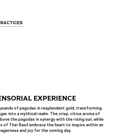
PRACTICES
ENSORIAL EXPERIENCE
usands of pagodas in resplendent gold, transforming
gan into a mythical realm. The crisp, citrus aroma of
bove the pagodas in synergy with the rising sun, while
es of Thai Basil embrace the heart to inspire within an
eagerness and joy for the coming day.