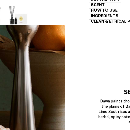
SCENT
HOW TO USE
INGREDIENTS
CLEAN & ETHICAL 
S
Dawn paints tho
the plains of Ba
Lime Zest rises a
herbal, spicy not