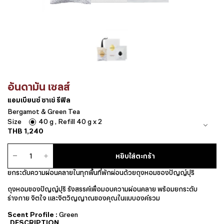
อันดามัน เซลส์
แอมเบียนซ์ ซาเช่ รีฟิล
Bergamot & Green Tea
Size
40 g , Refill 40 g x 2
THB
1,240
จำนวน
หยิบใส่ตะกร้า
แอ
ม
ยกระดับความผ่อนคลายในทุกพื้นที่พักผ่อนด้วยถุงหอมของปัญญ์ปุริ
เบียน
ซ์
ถุงหอมของปัญญ์ปุริ รังสรรค์เพื่อมอบความผ่อนคลาย พร้อมยกระดับ
ซา
ร่างกาย จิตใจ และจิตวิญญาณของคุณในแบบองค์รวม
เช่
รี
Scent Profile :
Green
ฟิล
DESCRIPTION