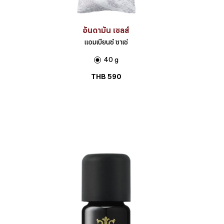
อันดามัน เซลส์
แอมเบียนซ์ ซาเช่
40 g
THB
590