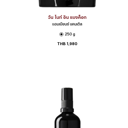
วัน ไนท์ อิน แบงค็อก
แอมเบียนซ์ แคนเดิล
250 g
THB
1,980