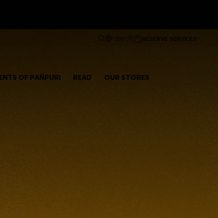
TH
RESERVE SERVICES
ENTS OF PAÑPURI
READ
OUR STORES