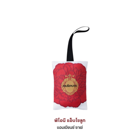
พิโอนี แอ็บโซลูท
แอมเบียนซ์ ซาเช่