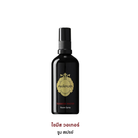
ไซมีส วอเทอร์
รูม สเปรย์