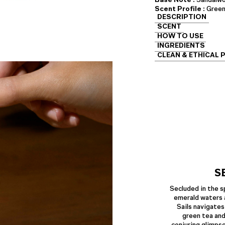
Scent Profile :
Green
DESCRIPTION
SCENT
HOW TO USE
INGREDIENTS
CLEAN & ETHICAL 
S
Secluded in the s
emerald waters 
Sails navigates
green tea and
conjuring glimps