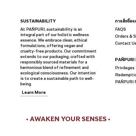
SUSTAINABILITY
การสั่งซื้อ
At PAÑPURI, sustainability is an
FAQS
integral part of our holistic wellness
Orders & S
essence. We embrace clean, ethical
Contact U
formulations, offering vegan and
cruelty-free products. Our commitment
extends to our packaging, crafted with
PAÑPURI 
responsibly sourced materials for a
harmonious blend of refinement and
Privileges
ecological consciousness. Our intention
Redempti
is to create a sustainable path to well-
PAÑPURI F
being.
Learn More
• AWAKEN YOUR SENSES •