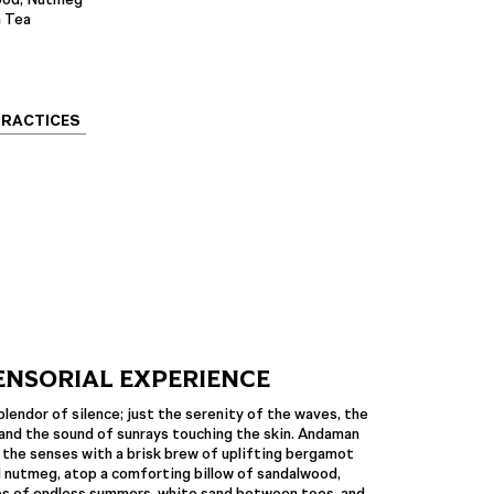
 Tea
PRACTICES
ENSORIAL EXPERIENCE
plendor of silence; just the serenity of the waves, the
and the sound of sunrays touching the skin. Andaman
 the senses with a brisk brew of uplifting bergamot
 nutmeg, atop a comforting billow of sandalwood,
es of endless summers, white sand between toes, and