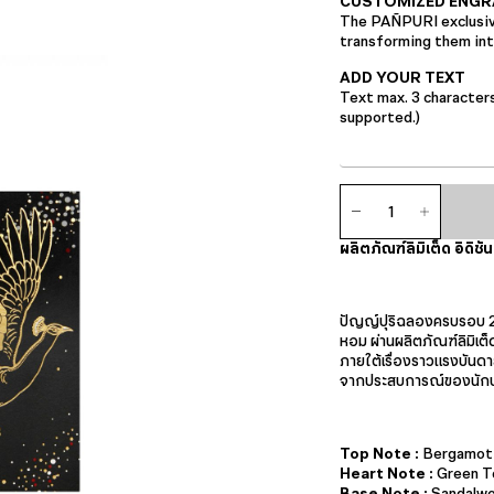
CUSTOMIZED ENGR
The PAÑPURI exclusive
transforming them into
ADD YOUR TEXT
Text max. 3 character
supported.)
จำนวน
แอ
ม
ผลิตภัณฑ์ลิมิเต็ด อิดิ
เบียน
ซ์
แคน
เดิล
ปัญญ์ปุริฉลองครบรอบ 2
ชิ้น
หอม ผ่านผลิตภัณฑ์ลิมิเต
ภายใต้เรื่องราวแรงบันด
จากประสบการณ์ของนักปรุ
Top Note :
Bergamot
Heart Note :
Green T
Base Note :
Sandalw