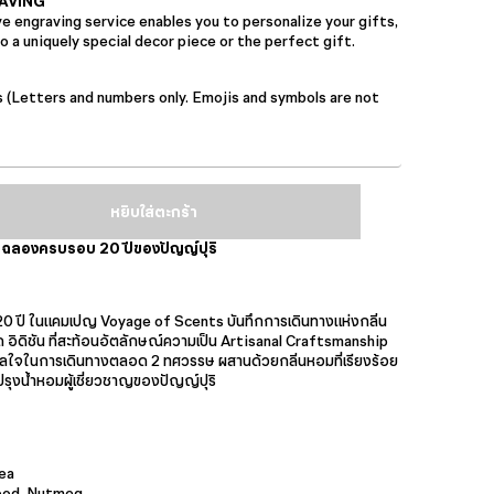
AVING
 engraving service enables you to personalize your gifts,
 a uniquely special decor piece or the perfect gift.
s (Letters and numbers only. Emojis and symbols are not
หยิบใส่ตะกร้า
ชัน ฉลองครบรอบ 20 ปีของปัญญ์ปุริ
0 ปี ในแคมเปญ Voyage of Scents บันทึกการเดินทางแห่งกลิ่น
็ด อิดิชัน ที่สะท้อนอัตลักษณ์ความเป็น Artisanal Craftsmanship
าลใจในการเดินทางตลอด 2 ทศวรรษ ผสานด้วยกลิ่นหอมที่เรียงร้อย
งน้ำหอมผู้เชี่ยวชาญของปัญญ์ปุริ
ea
ood, Nutmeg