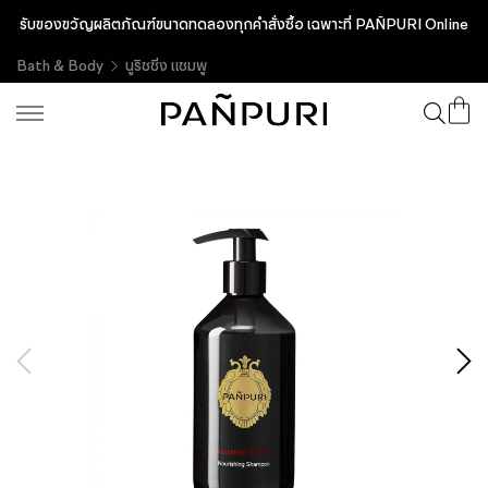
รับของขวัญผลิตภัณฑ์ขนาดทดลองทุกคำสั่งซื้อ เฉพาะที่ PAÑPURI Online
Bath & Body
นูริชชิ่ง แชมพู