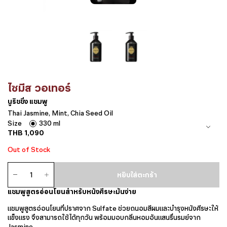
ไซมีส วอเทอร์
นูริชชิ่ง แชมพู
Thai Jasmine, Mint, Chia Seed Oil
Size
330 ml
THB
1,090
Out of Stock
จำนวน
หยิบใส่ตะกร้า
นู
ริช
แชมพูสูตรอ่อนโยนสำหรับหนังศีรษะมันง่าย
ชิ่ง
แชมพู
แชมพูสูตรอ่อนโยนที่ปราศจาก Sulfate ช่วยถนอมสีผมและบำรุงหนังศีรษะให้
ชิ้น
แข็งแรง จึงสามารถใช้ได้ทุกวัน พร้อมมอบกลิ่นหอมอันแสนรื่นรมย์จาก
Jasmine