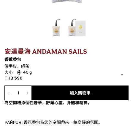
安達曼海 ANDAMAN SAILS
香薰香包
佛手柑、綠茶
40 g
大小
THB
590
香
薰
加入購物車
香
為空間增添個性奢華，舒緩心靈、身體和精神。
包
數
量
PAÑPURI 香氛香包為您的空間帶來一絲寧靜的氛圍。