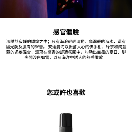
感官體驗
深隱於寂靜的輝煌之中；只有海浪輕輕濤動、翡翠般的海水，還有
陽光觸及肌膚的聲音。 安達曼海以振奮人心的佛手柑、綠茶和肉荳
蔻的迅疾混合，漂蕩在檀香的舒適氛圍中，勾勒出無盡的夏日、腳
尖間沙白如雪，以及海洋中誘人的熟悉讚歌 。
您或許也喜歡