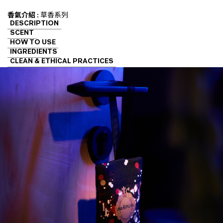
香氣介紹 :
草香系列
DESCRIPTION
SCENT
HOW TO USE
INGREDIENTS
CLEAN & ETHICAL PRACTICES