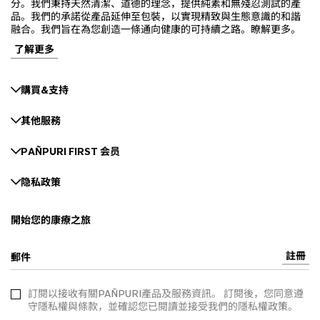
分。我們秉持天然清潔、道德的理念，提供純素和無殘忍測試的產
品。我們的承諾從產品延伸至包裝，以實現精致與生態意識的和諧
融合。我們旨在為您創造一條通向健康的可持續之路。瞭解更多。
了解更多
購買&支持
其他服務
PAÑPURI FIRST 会员
隐私政策
開始您的康療之旅
註冊
郵件
訂閱以接收有關PAÑPURI產品及服務資訊。 訂閱後，您同意遵
守隱私權與條款，並確認您已閱讀並接受我們的隱私權政策。