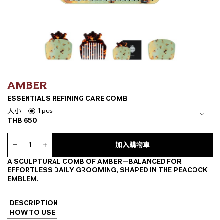
AMBER
ESSENTIALS REFINING CARE COMB
1 pcs
大小
THB
650
ESSENTIALS
Refining
加入購物車
Care
A SCULPTURAL COMB OF AMBER—BALANCED FOR
Comb
EFFORTLESS DAILY GROOMING, SHAPED IN THE PEACOCK
數
EMBLEM.
量
DESCRIPTION
HOW TO USE