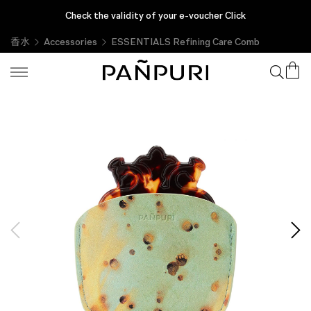
Check the validity of your e-voucher Click
香水
Accessories
ESSENTIALS Refining Care Comb