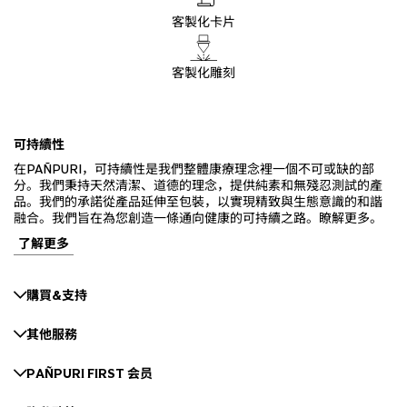
客製化卡片
客製化雕刻
可持續性
在PAÑPURI，可持續性是我們整體康療理念裡一個不可或缺的部
分。我們秉持天然清潔、道德的理念，提供純素和無殘忍測試的產
品。我們的承諾從產品延伸至包裝，以實現精致與生態意識的和諧
融合。我們旨在為您創造一條通向健康的可持續之路。瞭解更多。
了解更多
購買&支持
其他服務
PAÑPURI FIRST 会员