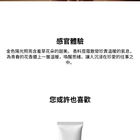
感官體驗
金色陽光照亮含羞草花朵的甜美。 香料荳蔻散發珍貴溫暖的氣息，
為青春的花香鍍上一層溫暖，喚醒思緒，讓人沉浸在珍愛的往事之
中。
您或許也喜歡