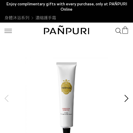
Enjoy complimentary gifts with every purchase, only at PAÑPURI
Check the validity of your e-voucher Click
Online
身體沐浴系列
濃縮護手霜