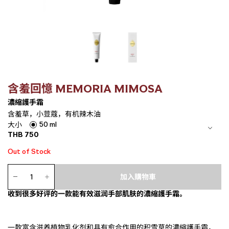
含羞回憶 MEMORIA MIMOSA
濃縮護手霜
含羞草，小荳蔻，有机辣木油
50 ml
大小
THB
750
Out of Stock
濃
縮
加入購物車
護
收到很多好评的一款能有效滋润手部肌肤的濃縮護手霜。
手
霜
數
量
一款富含滋养植物乳化剂和具有愈合作用的积雪草的濃縮護手霜，