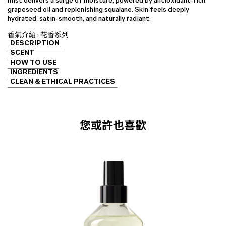
mist delivers a surge of moisture, powered by antioxidant-rich
噴
grapeseed oil and replenishing squalane. Skin feels deeply
霧
hydrated, satin-smooth, and naturally radiant.
數
量
香氣介紹 : 花香系列
DESCRIPTION
SCENT
HOW TO USE
INGREDIENTS
CLEAN & ETHICAL PRACTICES
您或許也喜歡