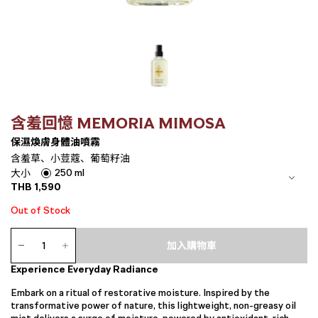
含羞回憶 MEMORIA MIMOSA
保濕煥膚身體油噴霧
含羞草、小荳蔻、葡萄籽油
250 ml
大小
THB
1,590
Out of Stock
保
濕
加入購物車
煥
Experience Everyday Radiance
膚
身
Embark on a ritual of restorative moisture. Inspired by the
體
transformative power of nature, this lightweight, non-greasy oil
油